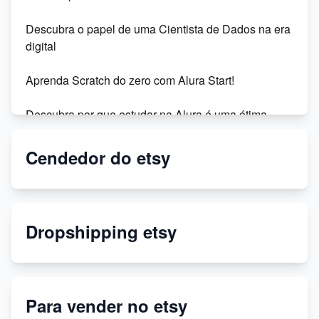
Descubra o papel de uma Cientista de Dados na era
digital
Aprenda Scratch do zero com Alura Start!
Descubra por que estudar na Alura é uma ótima
opção para iniciantes em programação
Cendedor do etsy
Descubra se assinar a Alura vale a pena!
Rocketseat ou Alura? Qual o melhor curso de
programação para iniciantes?
Dropshipping etsy
Comparação dos melhores cursos de programação:
Danki Code, Onebitcode, Udemy e Alura
Para vender no etsy
Front End vs Back End: Entenda as diferenças!