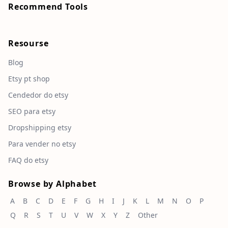
Recommend Tools
Resourse
Blog
Etsy pt shop
Cendedor do etsy
SEO para etsy
Dropshipping etsy
Para vender no etsy
FAQ do etsy
Browse by Alphabet
A
B
C
D
E
F
G
H
I
J
K
L
M
N
O
P
Q
R
S
T
U
V
W
X
Y
Z
Other