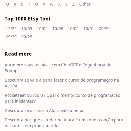
Q
R
S
T
U
V
W
X
Y
Z
Other
Top 1000 Etsy Tool
12/25
10/05
10/04
10/03
10/02
10/01
09/30
09/29
09/28
Read more
Aprimore suas técnicas com ChatGPT e Engenharia de
Prompt
Descubra se vale a pena fazer o curso de programação na
ALURA
Rocketseat ou Alura? Qual o melhor curso de programação
para iniciantes?
Descubra se assinar a Alura vale a pena!
Descubra por que estudar na Alura é uma ótima opção para
iniciantes em programação