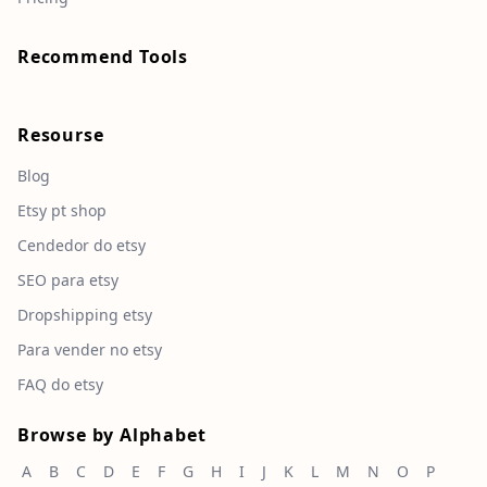
Recommend Tools
Resourse
Blog
Etsy pt shop
Cendedor do etsy
SEO para etsy
Dropshipping etsy
Para vender no etsy
FAQ do etsy
Browse by Alphabet
A
B
C
D
E
F
G
H
I
J
K
L
M
N
O
P