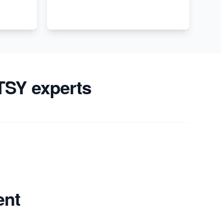
TSY experts
ent