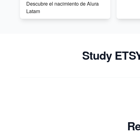
Descubre el nacimiento de Alura
Latam
Domina el SEO en Etsy para
incrementar tus ventas
Descubre nichos y productos
Study ETSY
rentables en ETSY con Sale
Samurai
Re