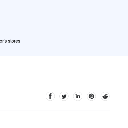
or's stores
facebook
Twitter
linkedin
pinterest
reddit