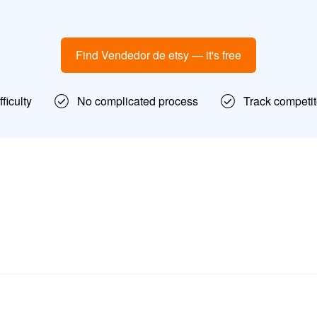
Find Vendedor de etsy — it's free
ficulty
No complicated process
Track competit