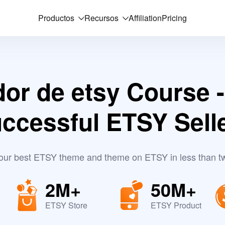
Productos
Recursos
Affiliation
Pricing
or de etsy Course -
ccessful ETSY Sell
your best ETSY theme and theme on ETSY in less than t
2M+
50M+
ETSY Store
ETSY Product