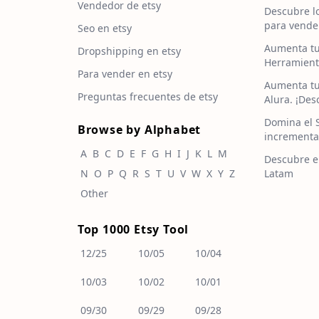
Vendedor de etsy
Descubre l
para vende
Seo en etsy
Aumenta tu
Dropshipping en etsy
Herramient
Para vender en etsy
Aumenta tu
Preguntas frecuentes de etsy
Alura. ¡De
Domina el 
Browse by Alphabet
incrementa
A
B
C
D
E
F
G
H
I
J
K
L
M
Descubre e
N
O
P
Q
R
S
T
U
V
W
X
Y
Z
Latam
Other
Top 1000 Etsy Tool
12/25
10/05
10/04
10/03
10/02
10/01
09/30
09/29
09/28