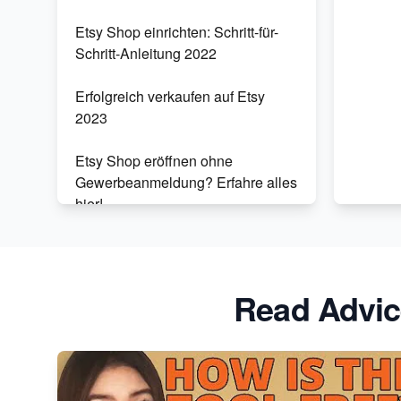
Etsy Shop einrichten: Schritt-für-
Schritt-Anleitung 2022
Erfolgreich verkaufen auf Etsy
2023
Etsy Shop eröffnen ohne
Gewerbeanmeldung? Erfahre alles
hier!
Solltest du auf Etsy verkaufen?
Entdecke die Gründe!
Read Advic
Amazon Handmade oder Etsy?
ETSY Abrechnung: Das nächste
Kapitel