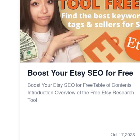
Etsy Shop eröffnen: Tipps und
Tricks für Anfänger
Etsy Shop in wenigen Schritten
eröffnen
Dein ultimativer Leitfaden für den
Start deines Etsy Shops 2023
Boost Your Etsy SEO for Free
Boost Your Etsy SEO for FreeTable of Contents
Introduction Overview of the Free Etsy Research
Tool
Oct 17,2023