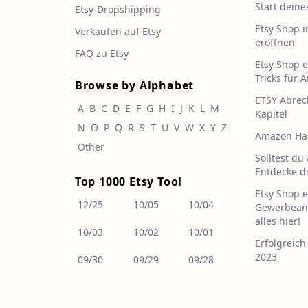
Start deine
Etsy-Dropshipping
Etsy Shop i
Verkaufen auf Etsy
eröffnen
FAQ zu Etsy
Etsy Shop 
Tricks für 
Browse by Alphabet
ETSY Abrec
A
B
C
D
E
F
G
H
I
J
K
L
M
Kapitel
N
O
P
Q
R
S
T
U
V
W
X
Y
Z
Amazon Ha
Other
Solltest du
Entdecke d
Top 1000 Etsy Tool
Etsy Shop 
12/25
10/05
10/04
Gewerbean
alles hier!
10/03
10/02
10/01
Erfolgreich
2023
09/30
09/29
09/28